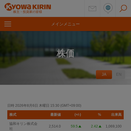
株主・投資家の皆様
メインメニュー
を
開
く
株価
JA
EN